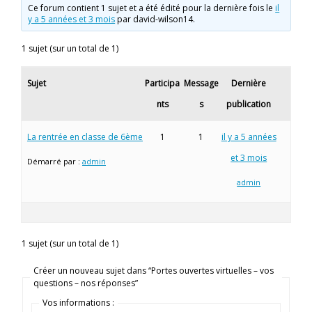
Ce forum contient 1 sujet et a été édité pour la dernière fois le
il
y a 5 années et 3 mois
par
david-wilson14
.
1 sujet (sur un total de 1)
Sujet
Participa
Message
Dernière
nts
s
publication
La rentrée en classe de 6ème
1
1
il y a 5 années
et 3 mois
Démarré par :
admin
admin
1 sujet (sur un total de 1)
Créer un nouveau sujet dans “Portes ouvertes virtuelles – vos
questions – nos réponses”
Vos informations :