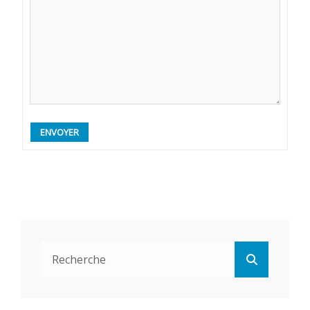
ENVOYER
Search
Search
for: